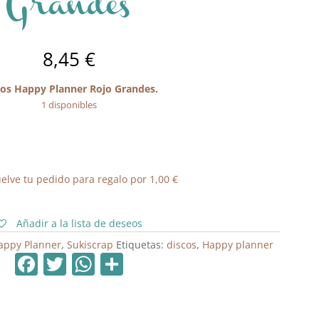
Grandes
8,45
€
cos Happy Planner Rojo Grandes.
1 disponibles
elve tu pedido para regalo por
1,00
€
Añadir a la lista de deseos
appy Planner
,
Sukiscrap
Etiquetas:
discos
,
Happy planner
F
T
W
C
a
w
h
o
c
itt
at
m