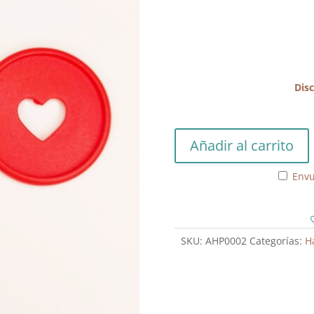
Dis
Discos
Añadir al carrito
Happy
Planner
Envu
Rojo
Grandes
cantidad
SKU:
AHP0002
Categorías:
H