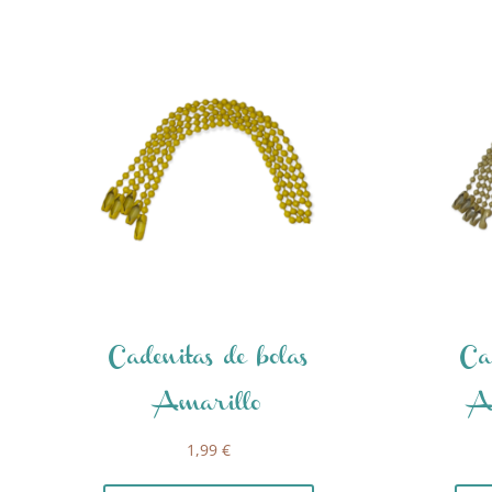
Cadenitas de bolas
Ca
Amarillo
A
1,99
€