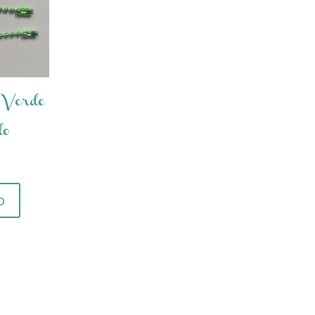
 Verde
do
o