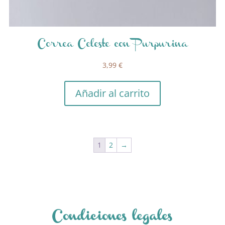
Correa Celeste con Purpurina
3,99
€
Añadir al carrito
1
2
→
Condiciones legales