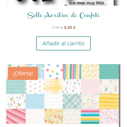
Sello Acrílico de Confeti
El
El
7,99
€
5,59
€
precio
precio
original
actual
Añadir al carrito
era:
es:
7,99 €.
5,59 €.
¡Oferta!