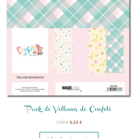
Pack de Vellums de Confeti
El
El
7,90
€
5,53
€
precio
precio
original
actual