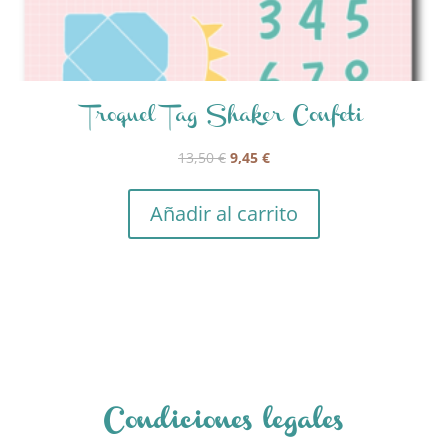
Troquel Tag Shaker Confeti
El
El
13,50
€
9,45
€
precio
precio
original
actual
Añadir al carrito
era:
es:
13,50 €.
9,45 €.
Condiciones legales