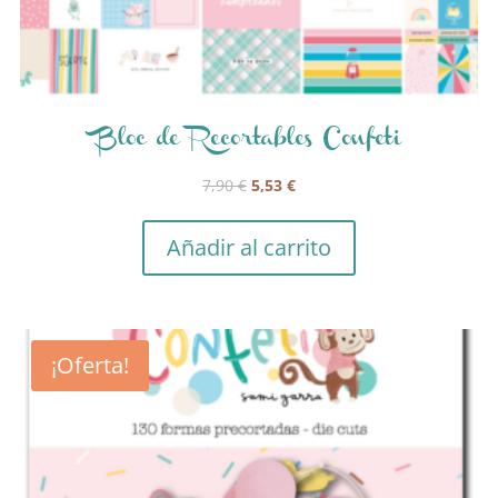
Bloc de Recortables Confeti
El
El
7,90
€
5,53
€
precio
precio
original
actual
Añadir al carrito
era:
es:
7,90 €.
5,53 €.
¡Oferta!