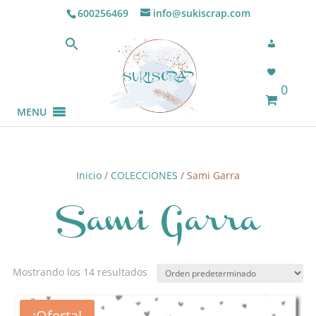
600256469
info@sukiscrap.com
0
MENU
Inicio
/
COLECCIONES
/ Sami Garra
Sami Garra
Mostrando los 14 resultados
¡Oferta!