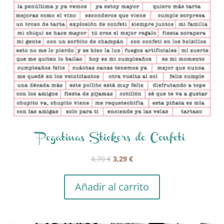
Pegatinas Stickers de Confeti
El
El
4,70
€
3,29
€
precio
precio
original
actual
Añadir al carrito
era:
es:
4,70 €.
3,29 €.