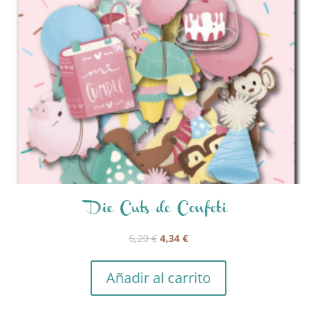
Die Cuts de Confeti
El
El
6,20
€
4,34
€
precio
precio
original
actual
Añadir al carrito
era:
es:
6,20 €.
4,34 €.