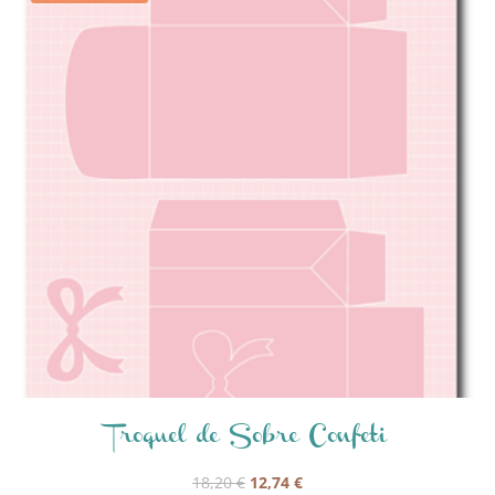
Troquel de Sobre Confeti
El
El
18,20
€
12,74
€