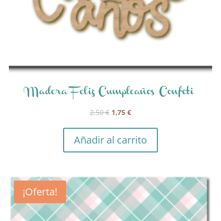
Madera Feliz Cumpleaños Confeti
El
El
2,50
€
1,75
€
precio
precio
original
actual
Añadir al carrito
era:
es:
2,50 €.
1,75 €.
¡Oferta!