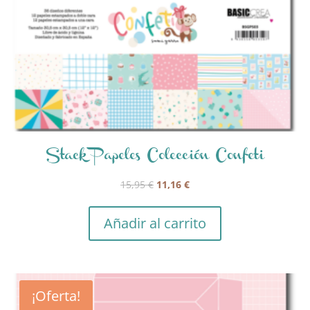
Stack Papeles Colección Confeti
El
El
15,95
€
11,16
€
precio
precio
original
actual
Añadir al carrito
era:
es:
15,95 €.
11,16 €.
¡Oferta!