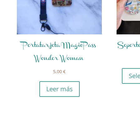
Portatarjeta MagicPass
Soport
Wonder Woman
5,00
€
Sel
Leer más