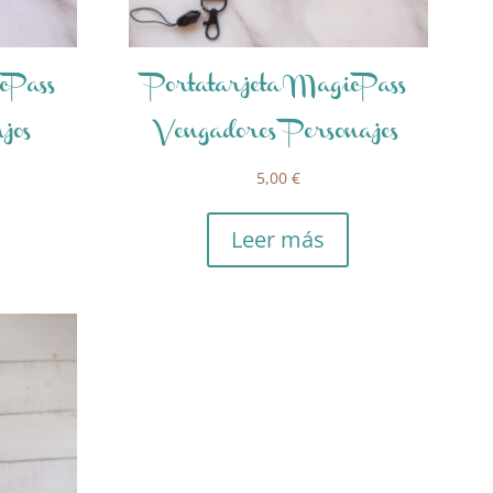
cPass
Portatarjeta MagicPass
jos
Vengadores Personajes
5,00
€
Leer más