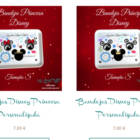
as Disney Princesa
Bandejas Disney Pr
Personalizada
Personalizad
7,00
€
7,00
€