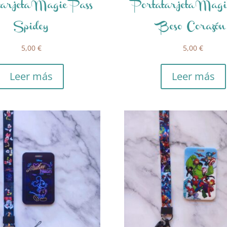
tarjeta Magic Pass
Portatarjeta Magi
Spidey
Beso Corazón
5,00
€
5,00
€
Leer más
Leer más