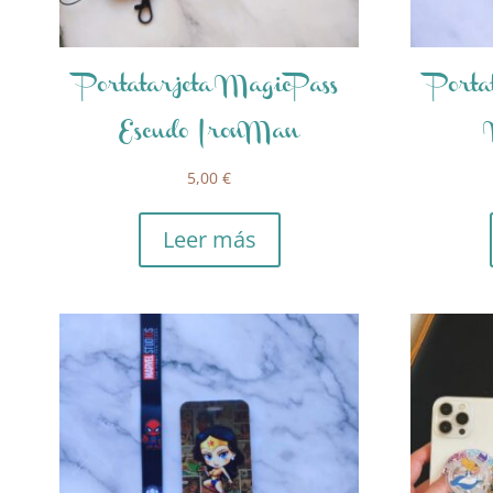
Portatarjeta MagicPass
Porta
Escudo IronMan
5,00
€
Leer más