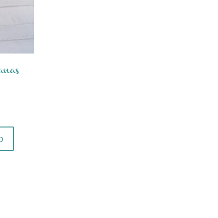
anas
o