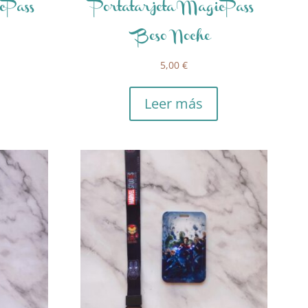
cPass
Portatarjeta MagicPass
Beso Noche
5,00
€
Leer más