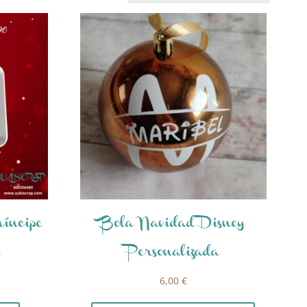
íncipe
Bola Navidad Disney
a
Personalizada
6,00
€