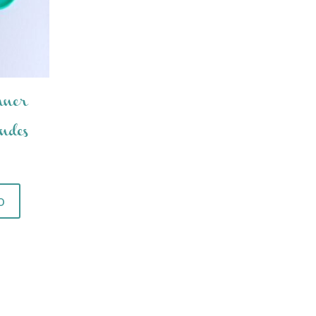
nner
ndes
o