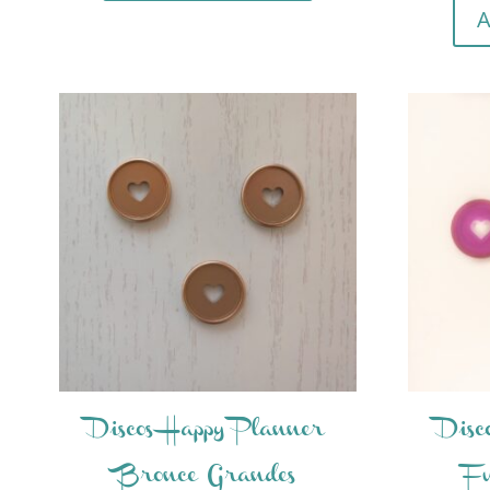
A
Discos Happy Planner
Disc
Bronce Grandes
F