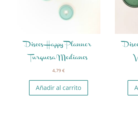
Discos Happy Planner
Disc
Turquesa Medianos
V
4,79
€
Añadir al carrito
A