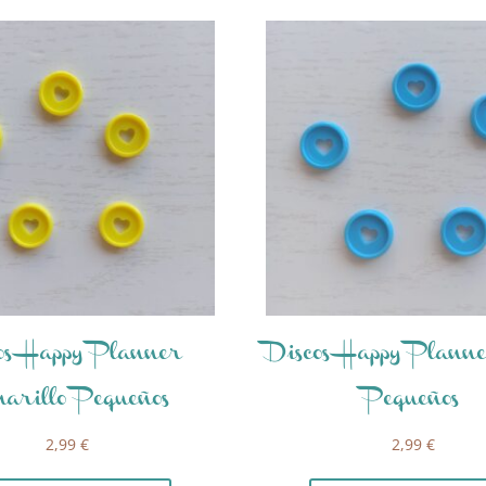
os Happy Planner
Discos Happy Plann
arillo Pequeños
Pequeños
2,99
€
2,99
€