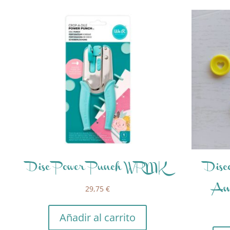
Disc Power Punch WRMK
Disc
29,75
€
Am
Añadir al carrito