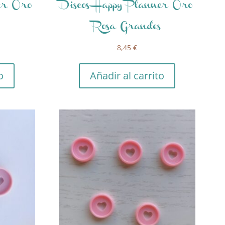
er Oro
Discos Happy Planner Oro
Rosa Grandes
8,45
€
o
Añadir al carrito