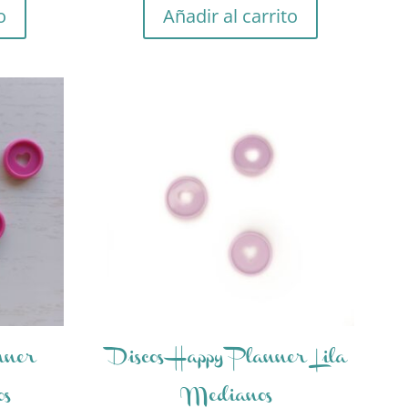
o
Añadir al carrito
nner
Discos Happy Planner Lila
os
Medianos