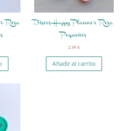
er Rosa
Discos Happy Planner Rosa
s
Pequeños
2,99
€
o
Añadir al carrito