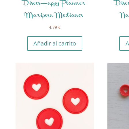
Discos Happy Planner
Disc
Mariposa Medianos
Na
4,79
€
Añadir al carrito
A