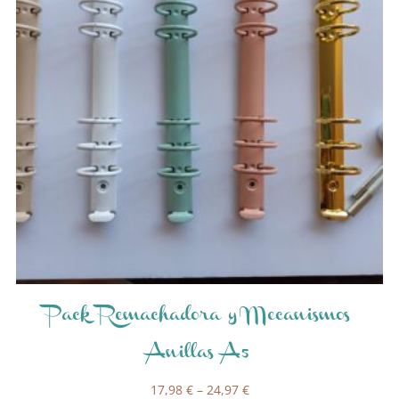
Pack Remachadora y Mecanismos
Anillas A5
17,98
€
–
24,97
€