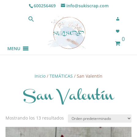
600256469
info@sukiscrap.com
0
MENU
Inicio
/
TEMÁTICAS
/ San Valentín
San Valentín
Mostrando los 13 resultados