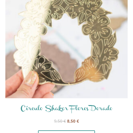
Círculo Shaker Flores Dorado
El
El
9,50
€
8,50
€
precio
precio