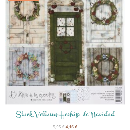
Stack Vellums Hechizo de Navidad
El
El
5,95
€
4,16
€