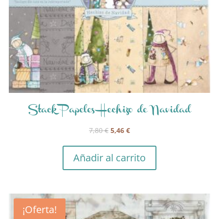
Stack Papeles Hechizo de Navidad
El
El
7,80
€
5,46
€
precio
precio
original
actual
Añadir al carrito
era:
es:
7,80 €.
5,46 €.
¡Oferta!