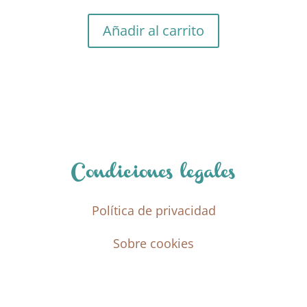
precio
precio
original
actual
Añadir al carrito
era:
es:
5,95 €.
4,16 €.
Condiciones legales
Política de privacidad
Sobre cookies