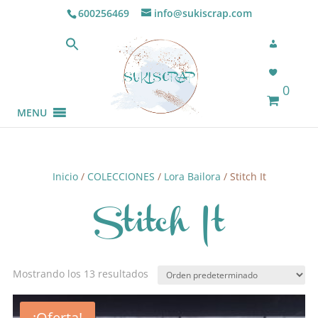
600256469
info@sukiscrap.com
0
MENU
Inicio
/
COLECCIONES
/
Lora Bailora
/ Stitch It
Stitch It
Mostrando los 13 resultados
¡Oferta!