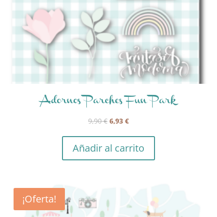
Adornos Parches Fun Park
El
El
9,90
€
6,93
€
precio
precio
original
actual
Añadir al carrito
era:
es:
9,90 €.
6,93 €.
¡Oferta!