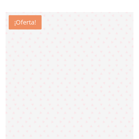
2,10 €.
1,47 €.
¡Oferta!