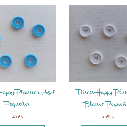
 Happy Planner Azul
Discos Happy Pla
Pequeños
Blanco Pequeñ
2,99
€
2,99
€