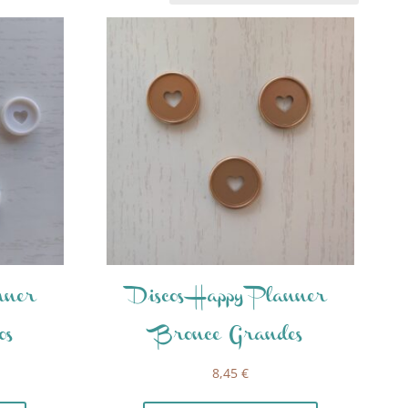
nner
Discos Happy Planner
os
Bronce Grandes
8,45
€