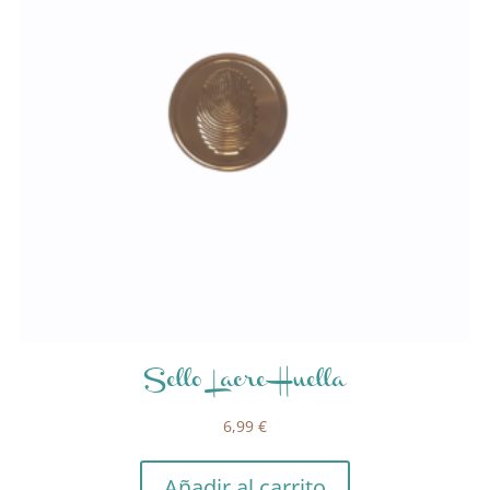
Sello Lacre Huella
6,99
€
Añadir al carrito