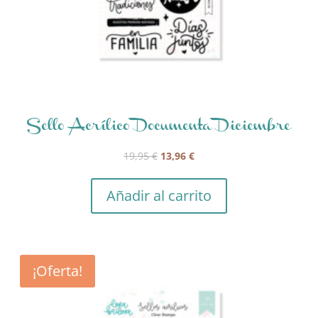
Sello Acrílico Documenta Diciembre
El
El
19,95
€
13,96
€
precio
precio
original
actual
Añadir al carrito
era:
es:
19,95 €.
13,96 €.
¡Oferta!