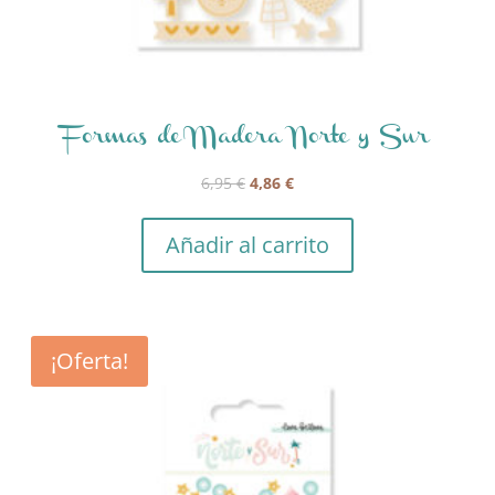
Formas de Madera Norte y Sur
El
El
6,95
€
4,86
€
precio
precio
original
actual
Añadir al carrito
era:
es:
6,95 €.
4,86 €.
¡Oferta!