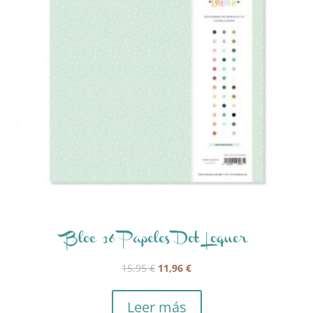
Bloc 36 Papeles Dot Loquer
El
El
15,95
€
11,96
€
precio
precio
original
actual
Leer más