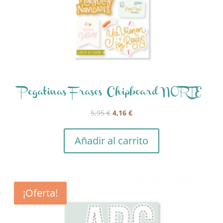
Pegatinas Frases Chipboard NORTE
El
El
5,95
€
4,16
€
precio
precio
original
actual
Añadir al carrito
era:
es:
5,95 €.
4,16 €.
¡Oferta!