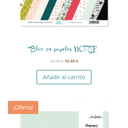
Bloc 24 papeles NORTE
El
El
14,99
€
10,49
€
precio
precio
original
actual
Añadir al carrito
era:
es:
14,99 €.
10,49 €.
¡Oferta!