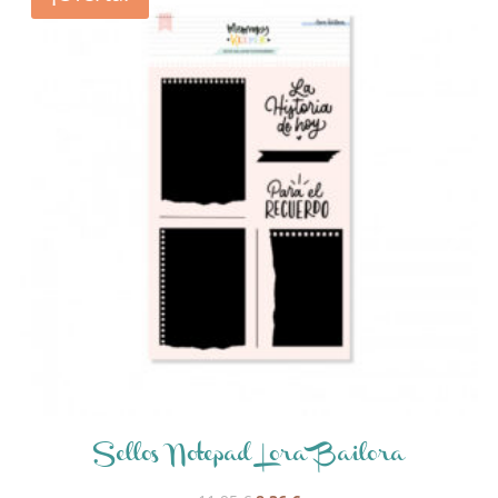
Sellos Notepad Lora Bailora