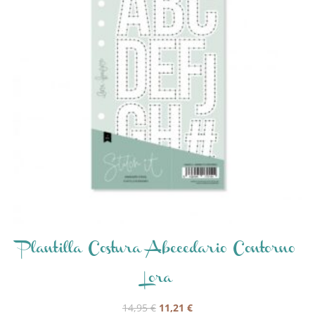
Plantilla Costura Abecedario Contorno
Lora
El
El
14,95
€
11,21
€