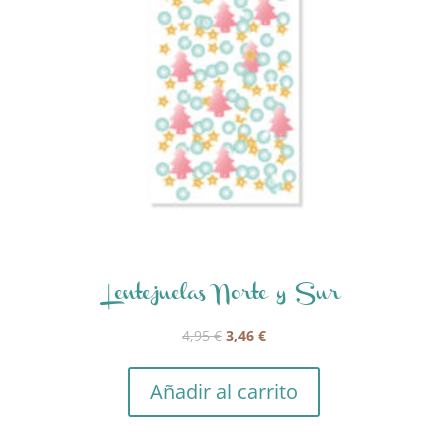
Lentejuelas Norte y Sur
El
El
4,95
€
3,46
€
precio
precio
original
actual
Añadir al carrito
era:
es:
4,95 €.
3,46 €.