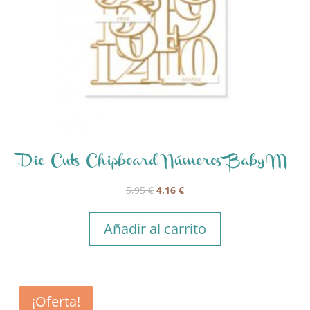
Die Cuts Chipboard Números Baby M
El
El
5,95
€
4,16
€
precio
precio
original
actual
Añadir al carrito
era:
es:
5,95 €.
4,16 €.
¡Oferta!