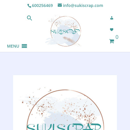
600256469
info@sukiscrap.com
0
MENU