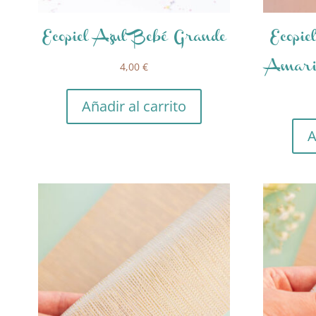
Ecopiel Azul Bebé Grande
Ecopie
4,00
€
Amaril
Añadir al carrito
A