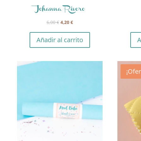
Johanna Rivero
El
El
6,00
€
4,20
€
precio
precio
original
actual
Añadir al carrito
A
era:
es:
6,00 €.
4,20 €.
¡Ofer