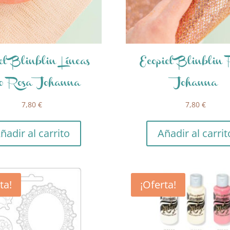
el Blinblin Líneas
Ecopiel Blinblin
o Rosa Johanna
Johanna
7,80
€
7,80
€
ñadir al carrito
Añadir al carrit
ta!
¡Oferta!