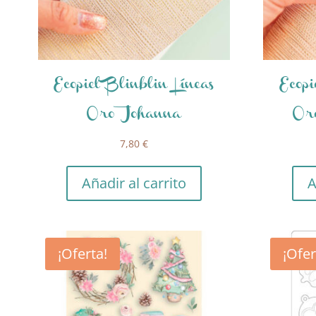
Ecopiel Blinblin Líneas
Ecopi
Oro Johanna
Or
7,80
€
Añadir al carrito
A
¡Oferta!
¡Ofer