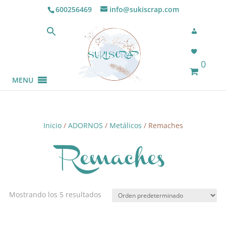
600256469
info@sukiscrap.com
0
MENU
Inicio
/
ADORNOS
/
Metálicos
/ Remaches
Remaches
Mostrando los 5 resultados