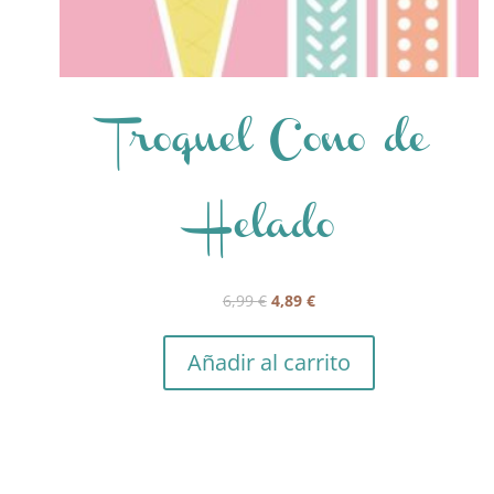
Troquel Cono de
Helado
El
El
6,99
€
4,89
€
precio
precio
original
actual
Añadir al carrito
era:
es:
6,99 €.
4,89 €.