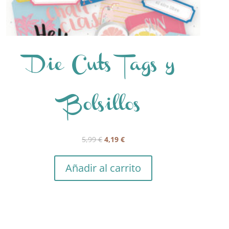
Die Cuts Tags y
Bolsillos
El
El
5,99
€
4,19
€
precio
precio
original
actual
Añadir al carrito
era:
es:
5,99 €.
4,19 €.