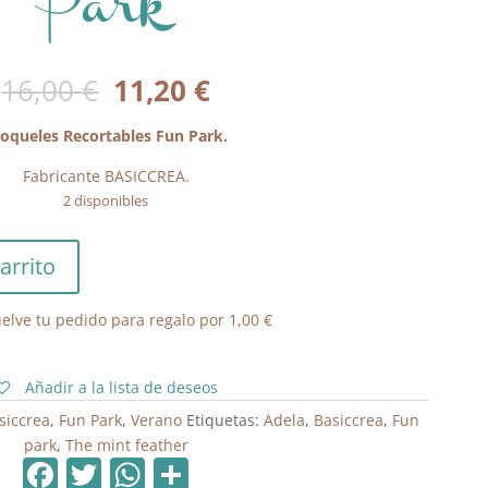
Park
El
El
16,00
€
11,20
€
precio
precio
original
actual
roqueles Recortables Fun Park.
era:
es:
Fabricante
BASICCREA.
16,00 €.
11,20 €.
2 disponibles
arrito
elve tu pedido para regalo por
1,00
€
Añadir a la lista de deseos
siccrea
,
Fun Park
,
Verano
Etiquetas:
Adela
,
Basiccrea
,
Fun
park
,
The mint feather
F
T
W
C