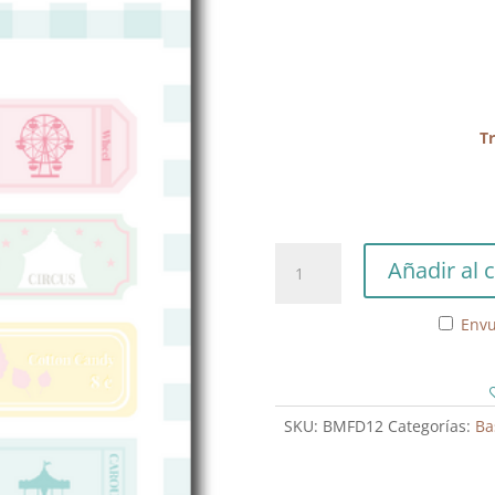
T
Troqueles
Añadir al c
Recortables
Fun
Envu
Park
cantidad
SKU:
BMFD12
Categorías:
Ba