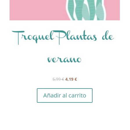
Troquel Plantas de
verano
El
El
5,99
€
4,19
€
precio
precio
original
actual
Añadir al carrito
era:
es:
5,99 €.
4,19 €.