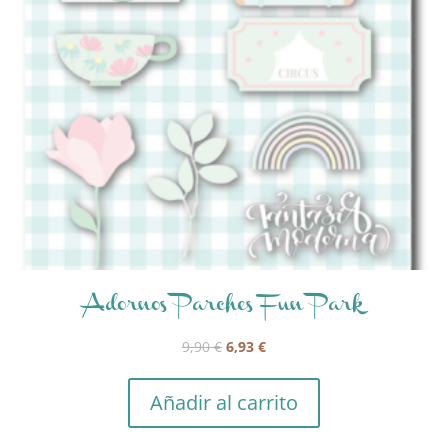
Adornos Parches Fun Park
El
El
9,90
€
6,93
€
precio
precio
original
actual
Añadir al carrito
era:
es:
9,90 €.
6,93 €.