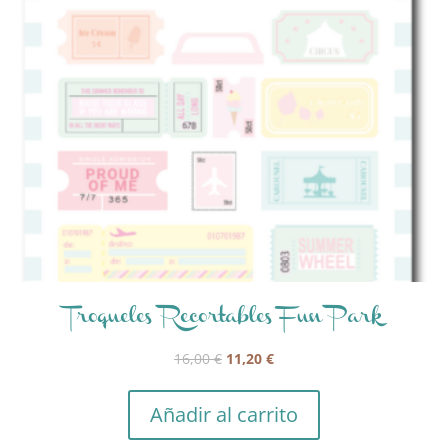
Troqueles Recortables Fun Park
El
El
16,00
€
11,20
€
precio
precio
original
actual
Añadir al carrito
era:
es: