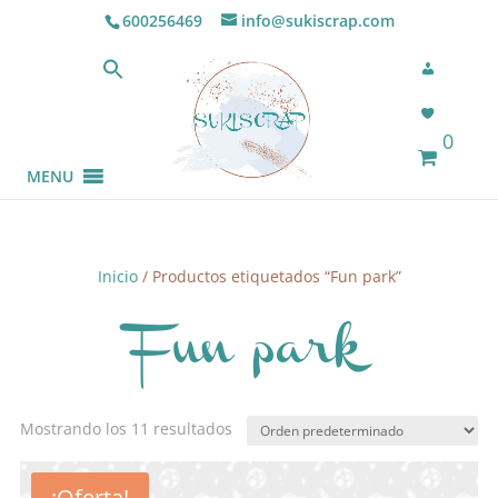
600256469
info@sukiscrap.com
0
MENU
Inicio
/ Productos etiquetados “Fun park”
Fun park
Mostrando los 11 resultados
¡Oferta!