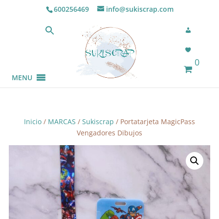
600256469
info@sukiscrap.com
0
MENU
Inicio
/
MARCAS
/
Sukiscrap
/ Portatarjeta MagicPass
Vengadores Dibujos