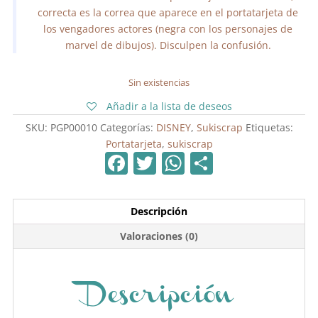
correcta es la correa que aparece en el portatarjeta de
los vengadores actores (negra con los personajes de
marvel de dibujos). Disculpen la confusión.
Sin existencias
Añadir a la lista de deseos
SKU:
PGP00010
Categorías:
DISNEY
,
Sukiscrap
Etiquetas:
Portatarjeta
,
sukiscrap
F
T
W
C
a
w
h
o
c
itt
at
m
Descripción
e
er
s
p
Valoraciones (0)
b
A
ar
o
p
tir
o
p
Descripción