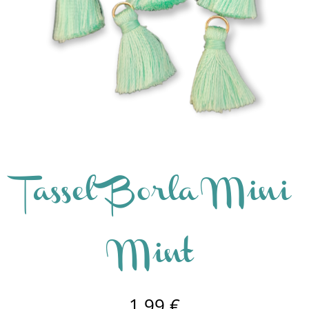
Tassel Borla Mini
Mint
1,99
€