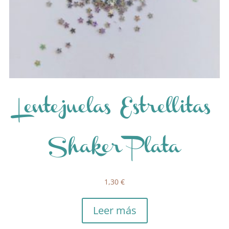
Lentejuelas Estrellitas
Shaker Plata
1,30
€
Leer más