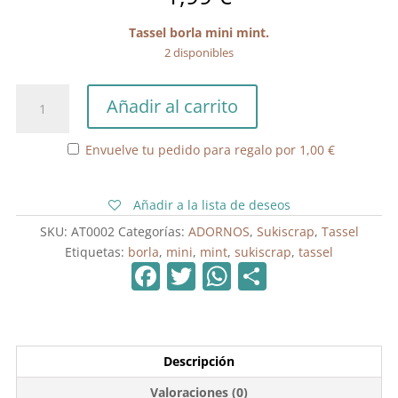
Tassel borla mini mint.
2 disponibles
Tassel
Añadir al carrito
Borla
Mini
Envuelve tu pedido para regalo por
1,00
€
Mint
cantidad
Añadir a la lista de deseos
SKU:
AT0002
Categorías:
ADORNOS
,
Sukiscrap
,
Tassel
Etiquetas:
borla
,
mini
,
mint
,
sukiscrap
,
tassel
F
T
W
C
a
w
h
o
c
itt
at
m
e
er
s
p
Descripción
b
A
ar
Valoraciones (0)