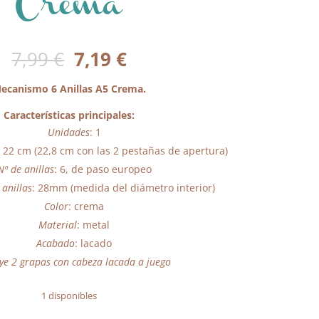
Crema
El
El
7,99
€
7,19
€
precio
precio
original
actual
ecanismo 6 Anillas A5 Crema.
era:
es:
Características principales:
7,99 €.
7,19 €.
Unidades
: 1
: 22 cm (22,8 cm con las 2 pestañas de apertura)
Nº de anillas
: 6, de paso europeo
anillas
: 28mm (medida del diámetro interior)
Color
: crema
Material
: metal
Acabado
: lacado
uye 2 grapas con cabeza lacada a juego
1 disponibles