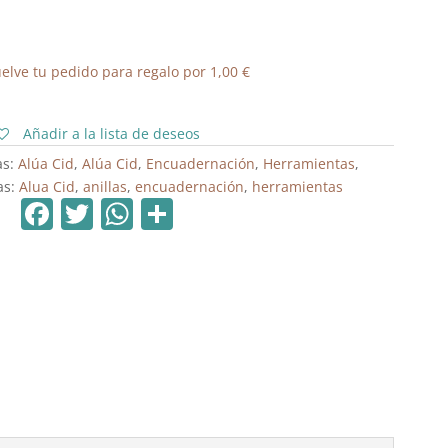
elve tu pedido para regalo por
1,00
€
Añadir a la lista de deseos
as:
Alúa Cid
,
Alúa Cid
,
Encuadernación
,
Herramientas
,
as:
Alua Cid
,
anillas
,
encuadernación
,
herramientas
F
T
W
C
a
w
h
o
c
itt
at
m
e
er
s
p
b
A
ar
o
p
tir
o
p
k