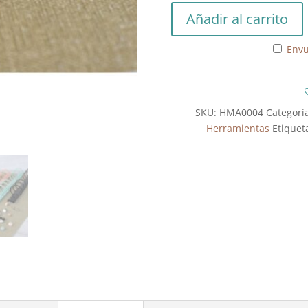
Mecanismo
Añadir al carrito
6
Anillas
Envu
A5
Crema
cantidad
SKU:
HMA0004
Categorí
Herramientas
Etiquet