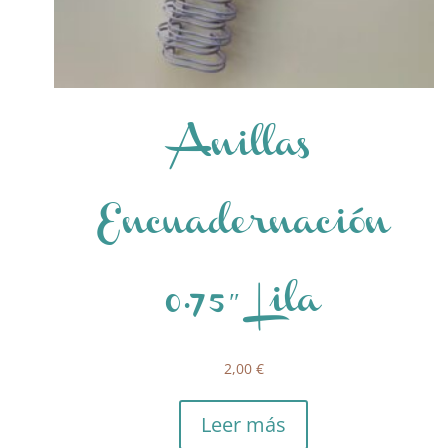
Anillas
Encuadernación
0.75″ Lila
2,00
€
Leer más