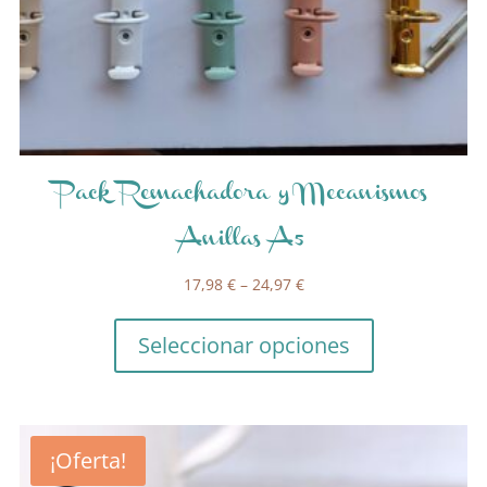
Pack Remachadora y Mecanismos
Anillas A5
17,98
€
–
24,97
€
Seleccionar opciones
¡Oferta!