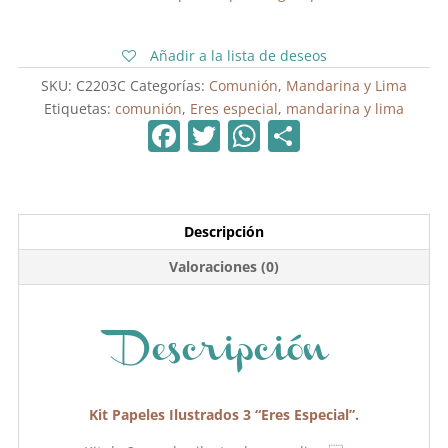
"Eres
Especial"
Añadir a la lista de deseos
cantidad
SKU:
C2203C
Categorías:
Comunión
,
Mandarina y Lima
Etiquetas:
comunión
,
Eres especial
,
mandarina y lima
F
T
W
C
a
w
h
o
c
itt
at
m
e
er
s
p
Descripción
b
A
ar
Valoraciones (0)
o
p
tir
o
p
k
Descripción
Kit Papeles Ilustrados 3 “Eres Especial”.