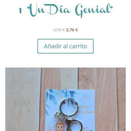
1 “Un Día Genial”
El
El
3,95
€
2,76
€
precio
precio
original
actual
Añadir al carrito
era:
es:
3,95 €.
2,76 €.