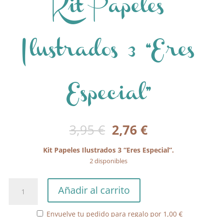
Kit Papeles
Ilustrados 3 “Eres
Especial”
El
El
3,95
€
2,76
€
precio
precio
original
actual
Kit Papeles Ilustrados 3 “Eres Especial”.
era:
es:
2 disponibles
3,95 €.
2,76 €.
Kit
Añadir al carrito
Papeles
Ilustrados
Envuelve tu pedido para regalo por
1,00
€
3