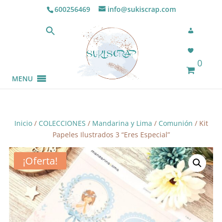
600256469
info@sukiscrap.com
0
MENU
Inicio
/
COLECCIONES
/
Mandarina y Lima
/
Comunión
/ Kit
Papeles Ilustrados 3 “Eres Especial”
¡Oferta!