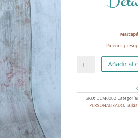
Det
Marcapá
Pídenos presup
Marcapáginas
Añadir al c
Metacrilato
Detalle
Comunión
cantidad
SKU:
DCM0002
Categoría
PERSONALIZADO
,
Sukis