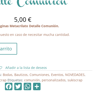
alle Comunión
5,00
€
ginas Metacrilato Detalle Comunión.
uesto en caso de necesitar mucha cantidad.
arrito
Añadir a la lista de deseos
s:
Bodas, Bautizos, Comuniones, Eventos
,
NOVEDADES
,
crap
Etiquetas:
comunión
,
personalizados
,
sukiscrap
F
T
W
C
a
w
h
o
c
itt
at
m