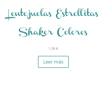
Lentejuelas Estrellitas
Shaker Colores
1,30
€
Leer más