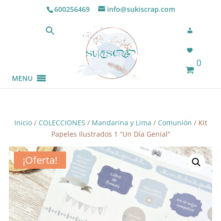
600256469
info@sukiscrap.com
0
MENU
Inicio
/
COLECCIONES
/
Mandarina y Lima
/
Comunión
/ Kit
Papeles Ilustrados 1 “Un Día Genial”
¡Oferta!