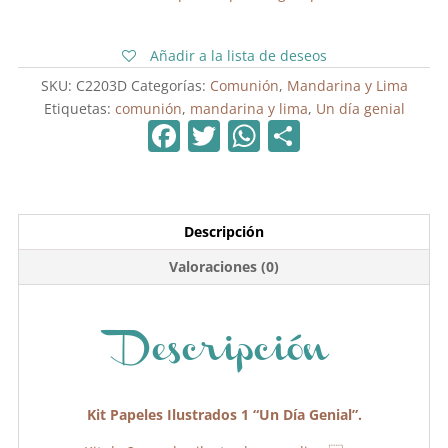
"Un
Día
Añadir a la lista de deseos
Genial"
SKU:
C2203D
Categorías:
Comunión
,
Mandarina y Lima
cantidad
Etiquetas:
comunión
,
mandarina y lima
,
Un día genial
F
T
W
C
a
w
h
o
c
itt
at
m
e
er
s
p
Descripción
b
A
ar
Valoraciones (0)
o
p
tir
o
p
k
Descripción
Kit Papeles Ilustrados 1 “Un Día Genial”.