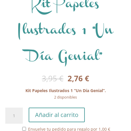
Kit Papeles
Ilustrados 1 “Un
Día Genial”
El
El
3,95
€
2,76
€
precio
precio
original
actual
Kit Papeles Ilustrados 1 “Un Día Genial”.
era:
es:
2 disponibles
3,95 €.
2,76 €.
Kit
Añadir al carrito
Papeles
Ilustrados
Envuelve tu pedido para regalo por
1,00
€
1