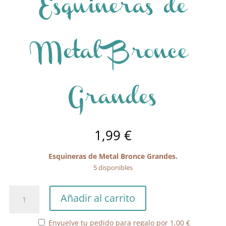
Esquineras de
Metal Bronce
Grandes
1,99
€
Esquineras de Metal Bronce Grandes.
5 disponibles
Esquineras
Añadir al carrito
de
Metal
Envuelve tu pedido para regalo por
1,00
€
Bronce