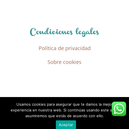
Condiciones legales
Política de privacidad
Sobre cookies
Usamos cookies para asegurar que te damos la mejor
experiencia en nuestra web. Si continúas usando este sitio,
asumiremos que estás de acuerdo con ello.
Diseñado y programado por
PadsWeb
Aceptar