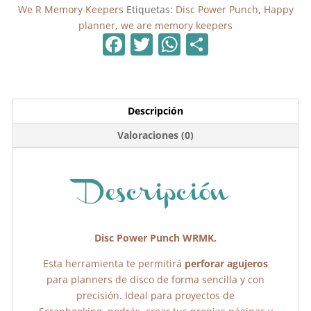
We R Memory Keepers
Etiquetas:
Disc Power Punch
,
Happy
planner
,
we are memory keepers
F
T
W
C
a
w
h
o
c
itt
at
m
e
er
s
p
Descripción
b
A
ar
Valoraciones (0)
o
p
tir
o
p
k
Descripción
Disc Power Punch WRMK.
Esta herramienta te permitirá
perforar agujeros
para planners de disco de forma sencilla y con
precisión. Ideal para proyectos de