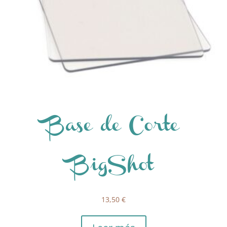
Base de Corte
BigShot
13,50
€