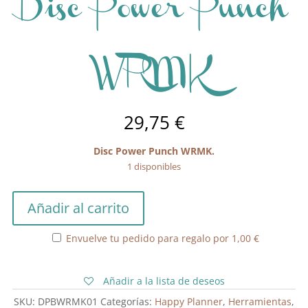
Disc Power Punch
WRMK
29,75
€
Disc Power Punch WRMK.
1 disponibles
Disc
Añadir al carrito
Power
Punch
Envuelve tu pedido para regalo por
1,00
€
WRMK
cantidad
Añadir a la lista de deseos
SKU:
DPBWRMK01
Categorías:
Happy Planner
,
Herramientas
,