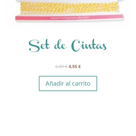
Set de Cintas
El
El
6,50
€
4,55
€
precio
precio
original
actual
Añadir al carrito
era:
es:
6,50 €.
4,55 €.