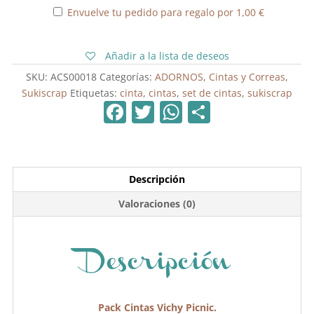
Vichy
Envuelve tu pedido para regalo por
1,00
€
Picnic
cantidad
Añadir a la lista de deseos
SKU:
ACS00018
Categorías:
ADORNOS
,
Cintas y Correas
,
Sukiscrap
Etiquetas:
cinta
,
cintas
,
set de cintas
,
sukiscrap
F
T
W
C
a
w
h
o
c
itt
at
m
e
er
s
p
Descripción
b
A
ar
Valoraciones (0)
o
p
tir
o
p
k
Descripción
Pack Cintas Vichy Picnic.