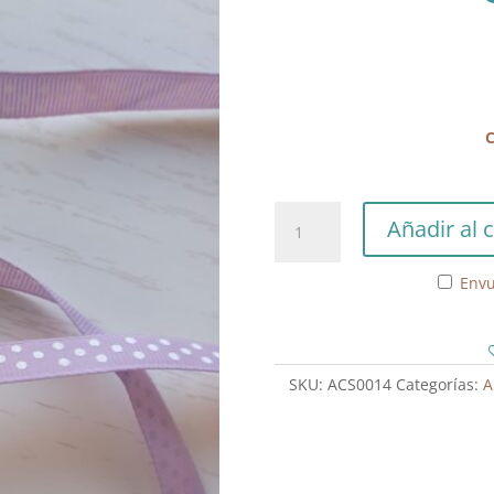
C
Cinta
Añadir al c
Lila
con
Envu
Topitos
Blancos
cantidad
SKU:
ACS0014
Categorías: