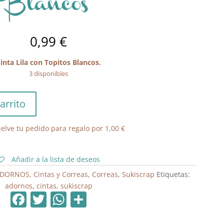
Blancos
0,99
€
inta Lila con Topitos Blancos.
3 disponibles
arrito
elve tu pedido para regalo por
1,00
€
Añadir a la lista de deseos
ADORNOS
,
Cintas y Correas
,
Correas
,
Sukiscrap
Etiquetas:
adornos
,
cintas
,
sukiscrap
F
T
W
C
a
w
h
o