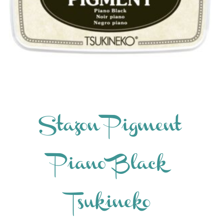
Stazon Pigment
Piano Black
Tsukineko