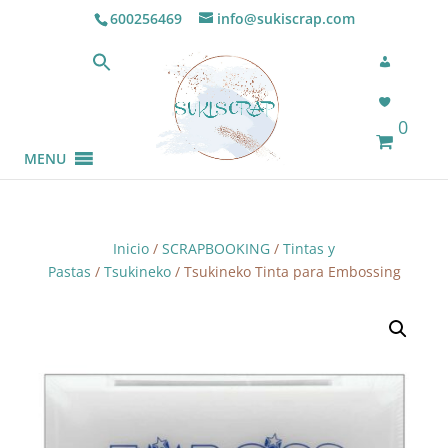
600256469
info@sukiscrap.com
0
MENU
Inicio
/
SCRAPBOOKING
/
Tintas y
Pastas
/
Tsukineko
/ Tsukineko Tinta para Embossing