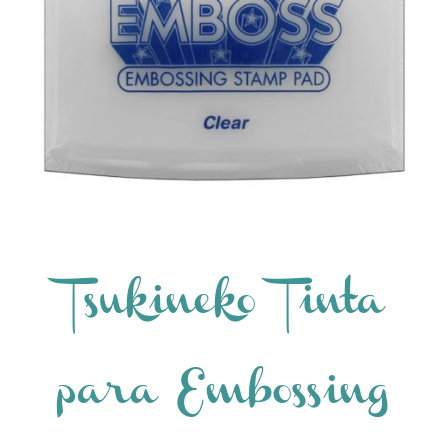
Tsukineko Tinta
para Embossing