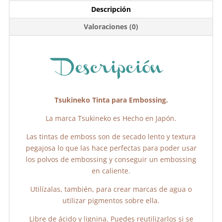
e
er
s
p
Descripción
b
A
ar
Valoraciones (0)
o
p
tir
o
p
k
Descripción
Tsukineko Tinta para Embossing.
La marca Tsukineko es Hecho en Japón.
Las tintas de emboss son de secado lento y textura
pegajosa lo que las hace perfectas para poder usar
los polvos de embossing y conseguir un embossing
en caliente.
Utilízalas, también, para crear marcas de agua o
utilizar pigmentos sobre ella.
Libre de ácido y lignina. Puedes reutilizarlos si se