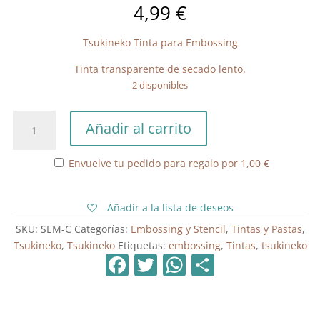
4,99
€
Tsukineko Tinta para Embossing
Tinta transparente de secado lento.
2 disponibles
Tsukineko
Añadir al carrito
Tinta
para
Envuelve tu pedido para regalo por
1,00
€
Embossing
cantidad
Añadir a la lista de deseos
SKU:
SEM-C
Categorías:
Embossing y Stencil
,
Tintas y Pastas
,
Tsukineko
,
Tsukineko
Etiquetas:
embossing
,
Tintas
,
tsukineko
F
T
W
C
a
w
h
o
c
itt
at
m