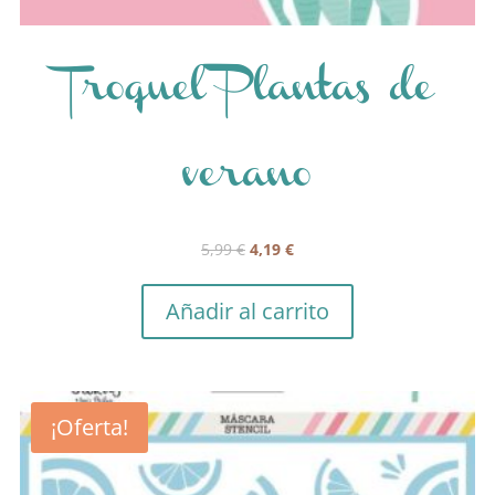
Troquel Plantas de
verano
El
El
5,99
€
4,19
€
precio
precio
original
actual
Añadir al carrito
era:
es:
5,99 €.
4,19 €.
¡Oferta!