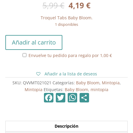
El
El
5,99
€
4,19
€
precio
precio
original
actual
Troquel Tabs Baby Bloom.
era:
es:
1 disponibles
5,99 €.
4,19 €.
Troquel
Añadir al carrito
Tabs
Baby
Envuelve tu pedido para regalo por
1,00
€
Bloom
cantidad
Añadir a la lista de deseos
SKU:
QVVMT021021
Categorías:
Baby Bloom
,
Mintopia
,
Mintopia
Etiquetas:
Baby Bloom
,
mintopia
F
T
W
C
a
w
h
o
c
itt
at
m
e
er
s
p
Descripción