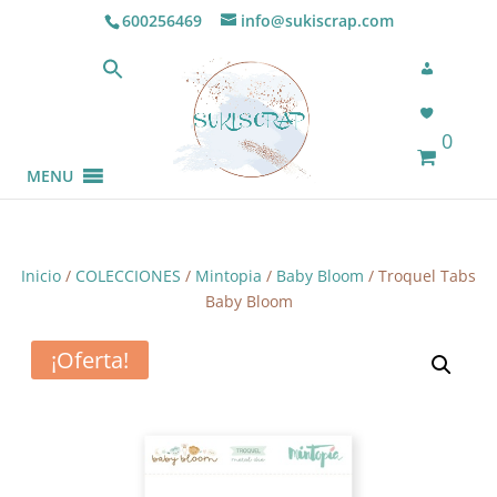
600256469
info@sukiscrap.com
0
MENU
Inicio
/
COLECCIONES
/
Mintopia
/
Baby Bloom
/ Troquel Tabs
Baby Bloom
¡Oferta!