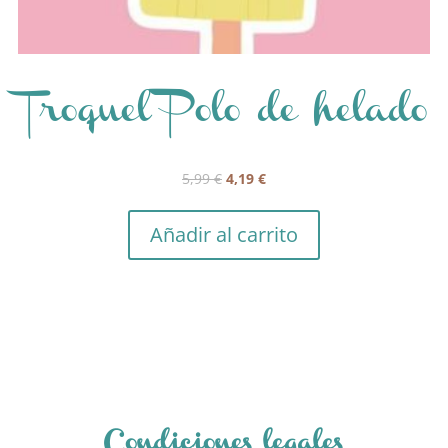
Troquel Polo de helado
El
El
5,99
€
4,19
€
precio
precio
original
actual
Añadir al carrito
era:
es:
5,99 €.
4,19 €.
Condiciones legales