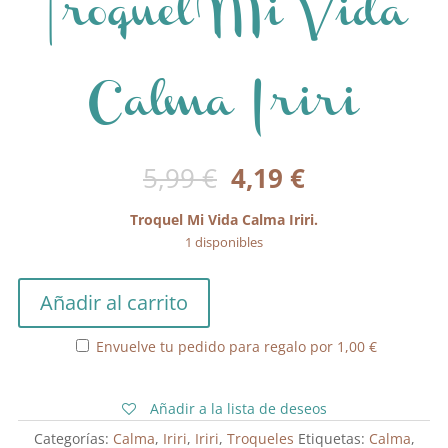
Troquel Mi Vida
Calma Iriri
El
El
5,99
€
4,19
€
precio
precio
original
actual
Troquel Mi Vida Calma Iriri.
era:
es:
1 disponibles
5,99 €.
4,19 €.
Troquel
Añadir al carrito
Mi
Vida
Envuelve tu pedido para regalo por
1,00
€
Calma
Iriri
cantidad
Añadir a la lista de deseos
Categorías:
Calma
,
Iriri
,
Iriri
,
Troqueles
Etiquetas:
Calma
,