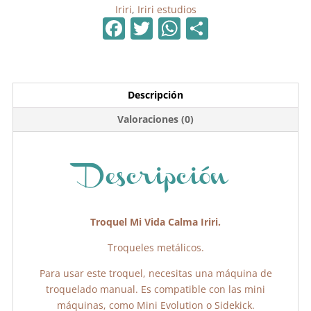
Iriri
,
Iriri estudios
F
T
W
C
a
w
h
o
c
itt
at
m
e
er
s
p
Descripción
b
A
ar
Valoraciones (0)
o
p
tir
o
p
k
Descripción
Troquel Mi Vida Calma Iriri.
Troqueles metálicos.
Para usar este troquel, necesitas una máquina de
troquelado manual. Es compatible con las mini
máquinas, como Mini Evolution o Sidekick.