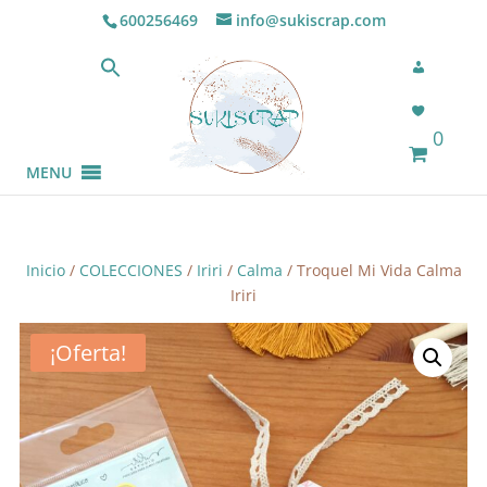
600256469
info@sukiscrap.com
0
MENU
Inicio
/
COLECCIONES
/
Iriri
/
Calma
/ Troquel Mi Vida Calma
Iriri
¡Oferta!