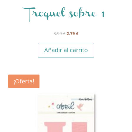
Troquel sobre 1
El
El
3,99
€
2,79
€
precio
precio
original
actual
Añadir al carrito
era:
es:
3,99 €.
2,79 €.
¡Oferta!