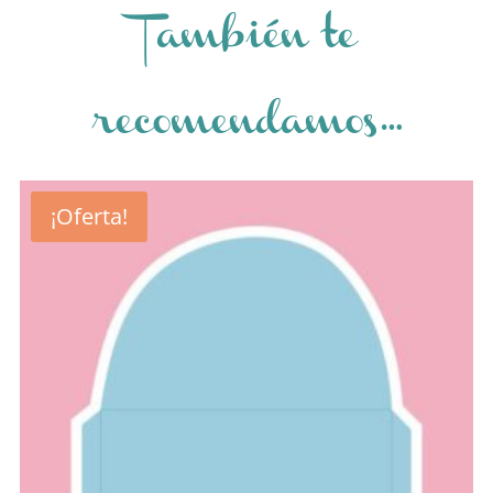
También te
recomendamos…
¡Oferta!