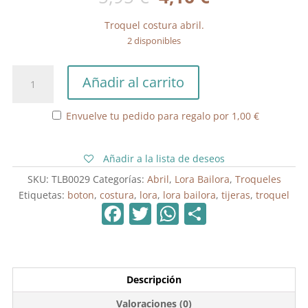
precio
precio
original
actual
Troquel costura abril.
era:
es:
2 disponibles
5,95 €.
4,16 €.
Troquel
Añadir al carrito
Costura
Abril
Envuelve tu pedido para regalo por
1,00
€
cantidad
Añadir a la lista de deseos
SKU:
TLB0029
Categorías:
Abril
,
Lora Bailora
,
Troqueles
Etiquetas:
boton
,
costura
,
lora
,
lora bailora
,
tijeras
,
troquel
F
T
W
C
a
w
h
o
c
itt
at
m
e
er
s
p
Descripción
b
A
ar
Valoraciones (0)