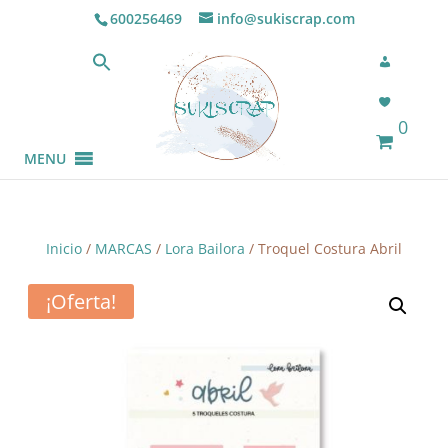
600256469
info@sukiscrap.com
0
MENU
Inicio
/
MARCAS
/
Lora Bailora
/ Troquel Costura Abril
¡Oferta!