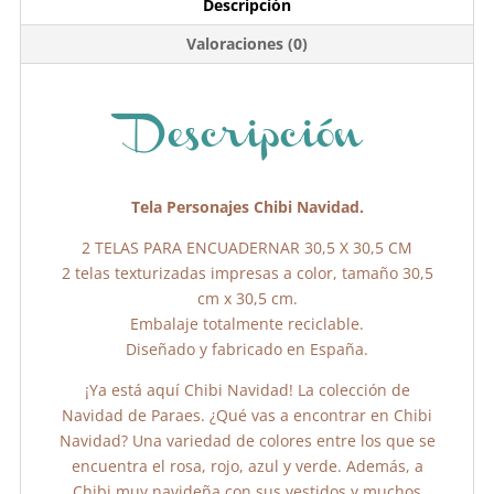
e
er
s
p
Descripción
b
A
ar
Valoraciones (0)
o
p
tir
o
p
k
Descripción
Tela Personajes Chibi Navidad.
2 TELAS PARA ENCUADERNAR 30,5 X 30,5 CM
2 telas texturizadas impresas a color, tamaño 30,5
cm x 30,5 cm.
Embalaje totalmente reciclable.
Diseñado y fabricado en España.
¡Ya está aquí Chibi Navidad! La colección de
Navidad de Paraes. ¿Qué vas a encontrar en Chibi
Navidad? Una variedad de colores entre los que se
encuentra el rosa, rojo, azul y verde. Además, a
Chibi muy navideña con sus vestidos y muchos