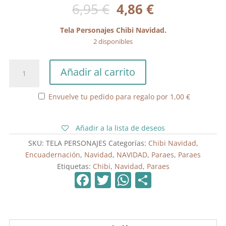
El
El
6,95
€
4,86
€
precio
precio
original
actual
Tela Personajes Chibi Navidad.
era:
es:
2 disponibles
6,95 €.
4,86 €.
Tela
Añadir al carrito
Personajes
Chibi
Envuelve tu pedido para regalo por
1,00
€
Navidad
cantidad
Añadir a la lista de deseos
SKU:
TELA PERSONAJES
Categorías:
Chibi Navidad
,
Encuadernación
,
Navidad
,
NAVIDAD
,
Paraes
,
Paraes
Etiquetas:
Chibi
,
Navidad
,
Paraes
F
T
W
C
a
w
h
o
c
itt
at
m