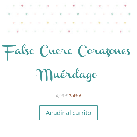
Falso Cuero Corazones
Muérdago
El
El
4,99
€
3,49
€
precio
precio
original
actual
Añadir al carrito
era:
es:
4,99 €.
3,49 €.