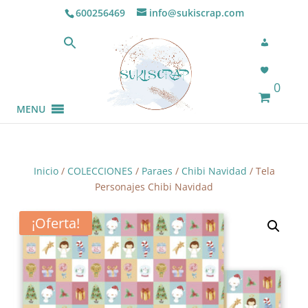
600256469
info@sukiscrap.com
0
MENU
Inicio
/
COLECCIONES
/
Paraes
/
Chibi Navidad
/ Tela
Personajes Chibi Navidad
¡Oferta!