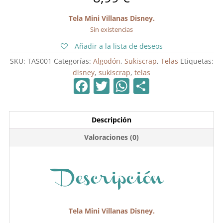
Tela Mini Villanas Disney.
Sin existencias
Añadir a la lista de deseos
SKU:
TAS001
Categorías:
Algodón
,
Sukiscrap
,
Telas
Etiquetas:
disney
,
sukiscrap
,
telas
F
T
W
C
a
w
h
o
c
itt
at
m
Descripción
e
er
s
p
Valoraciones (0)
b
A
ar
o
p
tir
o
p
Descripción
k
Tela Mini Villanas Disney.