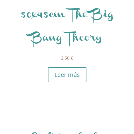
50x45cm The Big
Bang Theory
2,50
€
Leer más