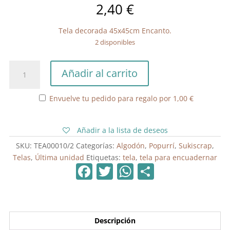
2,40
€
Tela decorada 45x45cm Encanto.
2 disponibles
Tela
Añadir al carrito
decorada
45x45cm
Envuelve tu pedido para regalo por
1,00
€
Encanto
cantidad
Añadir a la lista de deseos
SKU:
TEA00010/2
Categorías:
Algodón
,
Popurrí
,
Sukiscrap
,
Telas
,
Última unidad
Etiquetas:
tela
,
tela para encuadernar
F
T
W
C
a
w
h
o
c
itt
at
m
e
er
s
p
Descripción