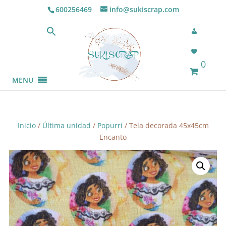
600256469
info@sukiscrap.com
0
MENU
Inicio
/
Última unidad
/
Popurrí
/ Tela decorada 45x45cm
Encanto