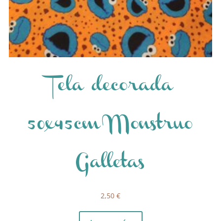
Tela decorada
50x45cm Monstruo
Galletas
2,50
€