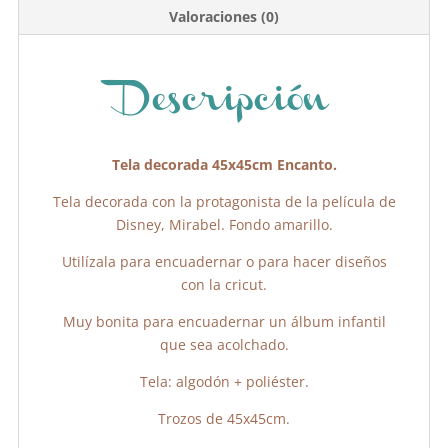
b
A
ar
Valoraciones (0)
o
p
tir
o
p
k
Descripción
Tela decorada 45x45cm Encanto.
Tela decorada con la protagonista de la película de
Disney, Mirabel. Fondo amarillo.
Utilízala para encuadernar o para hacer diseños
con la cricut.
Muy bonita para encuadernar un álbum infantil
que sea acolchado.
Tela: algodón + poliéster.
Trozos de 45x45cm.