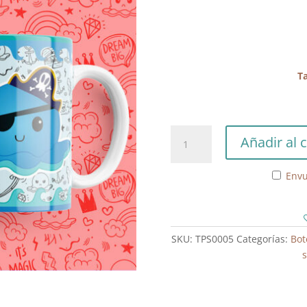
Ta
Taza
Añadir al c
Pulpitos
Reversibles
Envu
Pirata
cantidad
SKU:
TPS0005
Categorías:
Bot