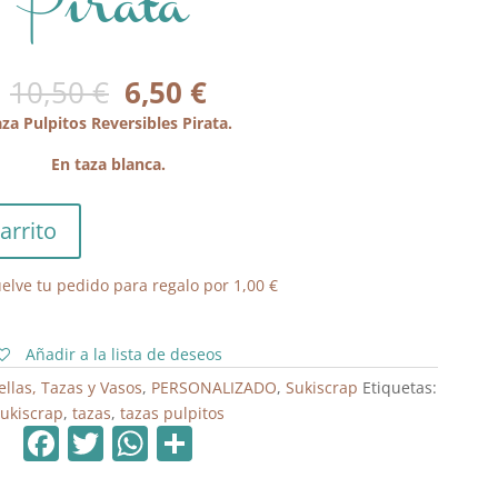
Pirata
El
El
10,50
€
6,50
€
precio
precio
za Pulpitos Reversibles Pirata.
original
actual
era:
es:
En taza blanca.
10,50 €.
6,50 €.
arrito
elve tu pedido para regalo por
1,00
€
Añadir a la lista de deseos
ellas, Tazas y Vasos
,
PERSONALIZADO
,
Sukiscrap
Etiquetas:
sukiscrap
,
tazas
,
tazas pulpitos
F
T
W
C
a
w
h
o