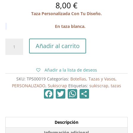
8,00
€
Taza Personalizada Con Tu Diseño.
En taza blanca.
Taza
Añadir al carrito
Personalizada
Con
Tu
Diseño
Añadir a la lista de deseos
cantidad
SKU:
TPS00019
Categorías:
Botellas, Tazas y Vasos
,
PERSONALIZADO
,
Sukiscrap
Etiquetas:
sukiscrap
,
tazas
F
T
W
C
a
w
h
o
c
itt
at
m
e
er
s
p
Descripción
b
A
ar
Información adicional