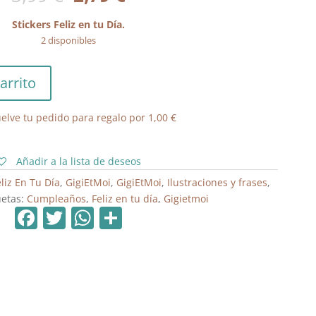
precio
precio
original
actual
Stickers Feliz en tu Día.
era:
es:
2 disponibles
3,99 €.
2,79 €.
arrito
elve tu pedido para regalo por
1,00
€
Añadir a la lista de deseos
eliz En Tu Día
,
GigiEtMoi
,
GigiEtMoi
,
Ilustraciones y frases
,
uetas:
Cumpleaños
,
Feliz en tu día
,
Gigietmoi
F
T
W
C
a
w
h
o
c
itt
at
m
e
er
s
p
b
A
ar