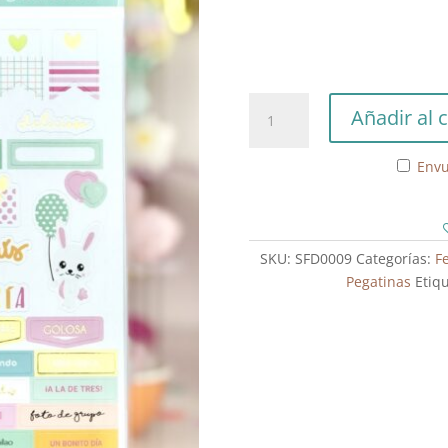
Stickers
Añadir al c
Feliz
en
Envu
tu
Día
cantidad
SKU:
SFD0009
Categorías:
F
Pegatinas
Etiq