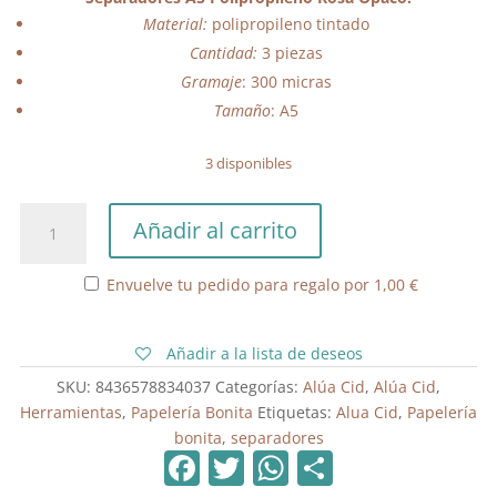
Material:
polipropileno tintado
Cantidad:
3 piezas
Gramaje
: 300 micras
Tamaño
: A5
3 disponibles
Separadores
Añadir al carrito
A5
Polipropileno
Envuelve tu pedido para regalo por
1,00
€
Rosa
Opaco
cantidad
Añadir a la lista de deseos
SKU:
8436578834037
Categorías:
Alúa Cid
,
Alúa Cid
,
Herramientas
,
Papelería Bonita
Etiquetas:
Alua Cid
,
Papelería
bonita
,
separadores
F
T
W
C