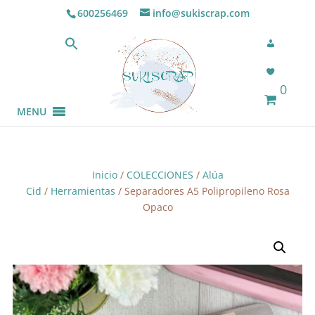
600256469
info@sukiscrap.com
0
MENU
Inicio
/
COLECCIONES
/
Alúa
Cid
/
Herramientas
/ Separadores A5 Polipropileno Rosa
Opaco