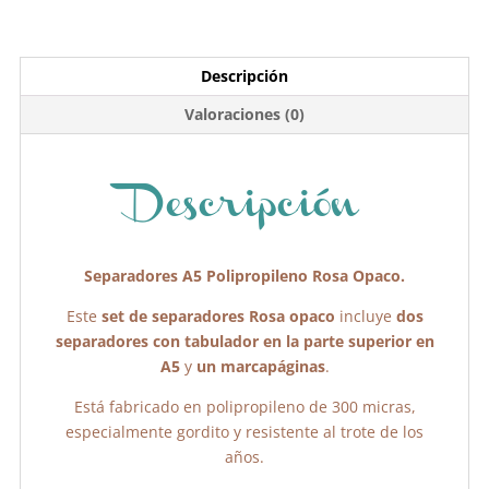
a
w
h
o
c
itt
at
m
e
er
s
p
Descripción
b
A
ar
Valoraciones (0)
o
p
tir
o
p
k
Descripción
Separadores A5 Polipropileno Rosa Opaco.
Este
set de separadores Rosa opaco
incluye
dos
separadores con tabulador en la parte superior en
A5
y
un marcapáginas
.
Está fabricado en polipropileno de 300 micras,
especialmente gordito y resistente al trote de los
años.