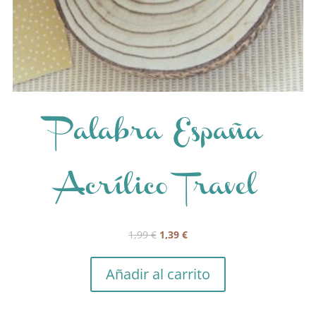
Palabra España
Acrílico Travel
El
El
1,99
€
1,39
€
precio
precio
original
actual
Añadir al carrito
era:
es:
1,99 €.
1,39 €.