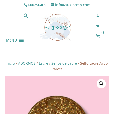
600256469
info@sukiscrap.com
0
MENU
Inicio
/
ADORNOS
/
Lacre
/
Sellos de Lacre
/ Sello Lacre Árbol
Raíces