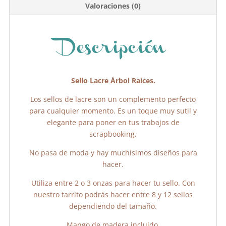
b
A
ar
Valoraciones (0)
o
p
tir
o
p
k
Descripción
Sello Lacre Árbol Raíces.
Los sellos de lacre son un complemento perfecto
para cualquier momento. Es un toque muy sutil y
elegante para poner en tus trabajos de
scrapbooking.
No pasa de moda y hay muchísimos diseños para
hacer.
Utiliza entre 2 o 3 onzas para hacer tu sello. Con
nuestro tarrito podrás hacer entre 8 y 12 sellos
dependiendo del tamaño.
Mango de madera incluido.