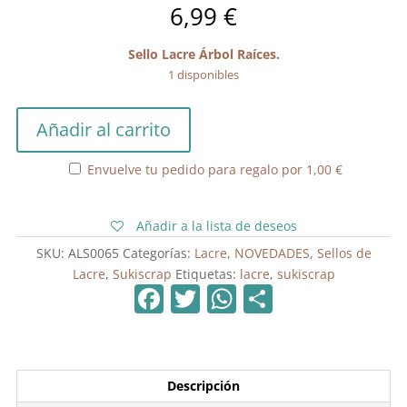
6,99
€
Sello Lacre Árbol Raíces.
1 disponibles
Sello
Añadir al carrito
Lacre
Árbol
Envuelve tu pedido para regalo por
1,00
€
Raíces
cantidad
Añadir a la lista de deseos
SKU:
ALS0065
Categorías:
Lacre
,
NOVEDADES
,
Sellos de
Lacre
,
Sukiscrap
Etiquetas:
lacre
,
sukiscrap
F
T
W
C
a
w
h
o
c
itt
at
m
e
er
s
p
Descripción