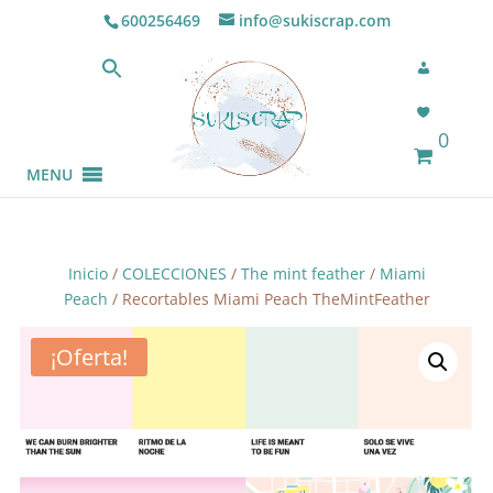
600256469
info@sukiscrap.com
0
MENU
Inicio
/
COLECCIONES
/
The mint feather
/
Miami
Peach
/ Recortables Miami Peach TheMintFeather
¡Oferta!