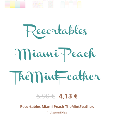
Recortables
Miami Peach
TheMintFeather
El
El
5,90
€
4,13
€
precio
precio
original
actual
Recortables Miami Peach TheMintFeather.
era:
es:
1 disponibles