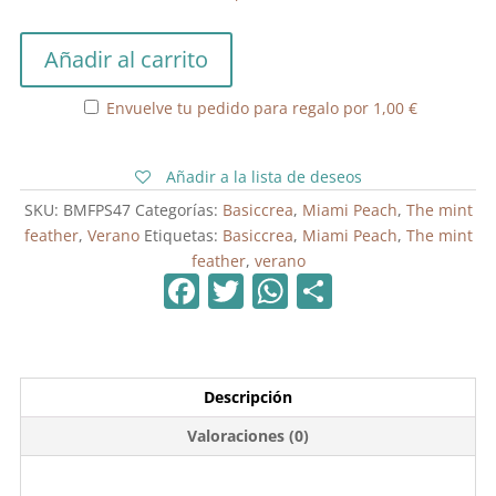
5,90 €.
4,13 €.
Recortables
Añadir al carrito
Miami
Peach
Envuelve tu pedido para regalo por
1,00
€
TheMintFeather
cantidad
Añadir a la lista de deseos
SKU:
BMFPS47
Categorías:
Basiccrea
,
Miami Peach
,
The mint
feather
,
Verano
Etiquetas:
Basiccrea
,
Miami Peach
,
The mint
feather
,
verano
F
T
W
C
a
w
h
o
c
itt
at
m
e
er
s
p
Descripción
b
A
ar
Valoraciones (0)
o
p
tir