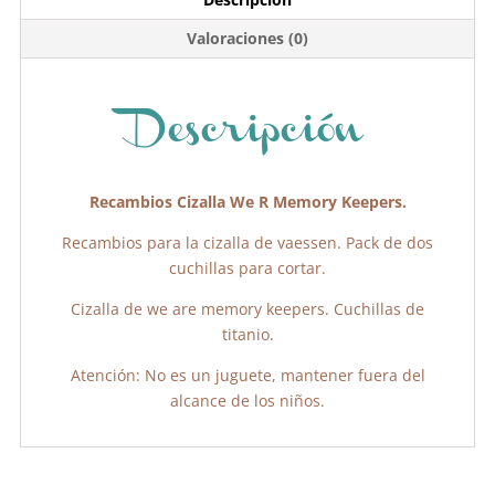
b
A
ar
Valoraciones (0)
o
p
tir
o
p
k
Descripción
Recambios Cizalla We R Memory Keepers.
Recambios para la cizalla de vaessen. Pack de dos
cuchillas para cortar.
Cizalla de we are memory keepers. Cuchillas de
titanio.
Atención: No es un juguete, mantener fuera del
alcance de los niños.