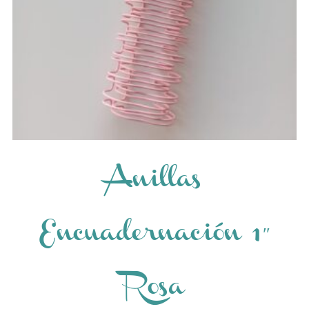
Anillas
Encuadernación 1″
Rosa