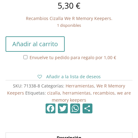
5,30
€
Recambios Cizalla We R Memory Keepers.
1 disponibles
Recambios
Añadir al carrito
Cizalla
We
Envuelve tu pedido para regalo por
1,00
€
R
Memory
cantidad
Añadir a la lista de deseos
SKU:
71338-8
Categorías:
Herramientas
,
We R Memory
Keepers
Etiquetas:
cizalla
,
herramientas
,
recambios
,
we are
memory keepers
F
T
W
C
a
w
h
o
c
itt
at
m
e
er
s
p
Descripción