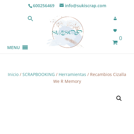
600256469
info@sukiscrap.com
0
MENU
Inicio
/
SCRAPBOOKING
/
Herramientas
/ Recambios Cizalla
We R Memory