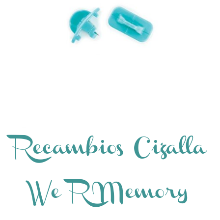
Recambios Cizalla
We R Memory