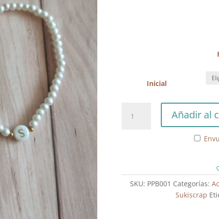
Inicial
Pulsera
Añadir al c
Perlas
Blancas
Envu
Inicial
cantidad
SKU:
PPB001
Categorías:
Ac
Sukiscrap
Et