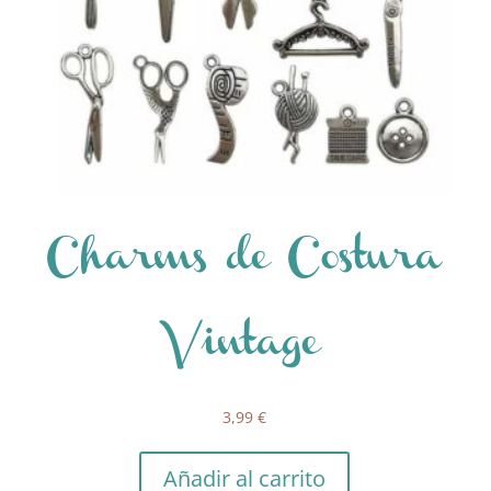
Charms de Costura
Vintage
3,99
€
Añadir al carrito