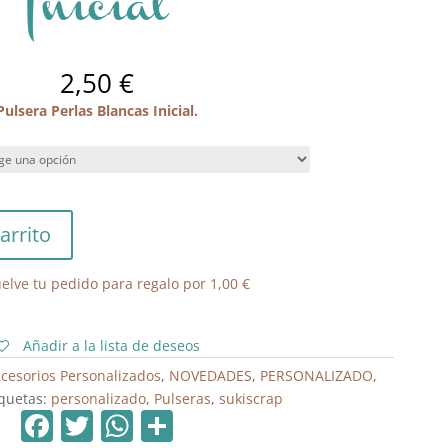
Inicial
2,50
€
Pulsera Perlas Blancas Inicial.
arrito
elve tu pedido para regalo por
1,00
€
Añadir a la lista de deseos
cesorios Personalizados
,
NOVEDADES
,
PERSONALIZADO
,
iquetas:
personalizado
,
Pulseras
,
sukiscrap
F
T
W
C