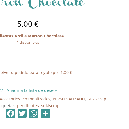
ón Chocolate
5,00
€
ientes Arcilla Marrón Chocolate.
1 disponibles
elve tu pedido para regalo por
1,00
€
Añadir a la lista de deseos
Accesorios Personalizados
,
PERSONALIZADO
,
Sukiscrap
tiquetas:
pendientes
,
sukiscrap
F
T
W
C
a
w
h
o