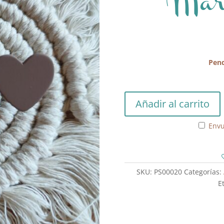
Marr
Pend
Pendientes
Añadir al carrito
Arcilla
Marrón
Envu
Chocolate
cantidad
SKU:
PS00020
Categorías:
E