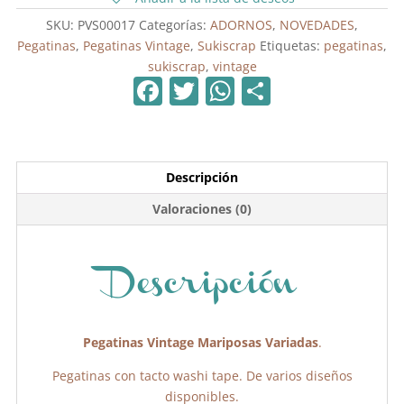
SKU:
PVS00017
Categorías:
ADORNOS
,
NOVEDADES
,
Pegatinas
,
Pegatinas Vintage
,
Sukiscrap
Etiquetas:
pegatinas
,
sukiscrap
,
vintage
F
T
W
C
a
w
h
o
c
itt
at
m
e
er
s
p
Descripción
b
A
ar
Valoraciones (0)
o
p
tir
o
p
k
Descripción
Pegatinas Vintage Mariposas Variadas
.
Pegatinas con tacto washi tape. De varios diseños
disponibles.