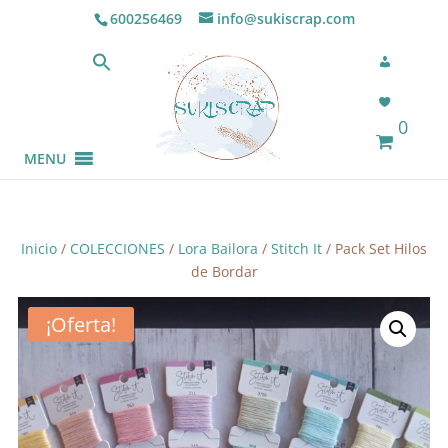
600256469
info@sukiscrap.com
0
MENU
Inicio
/
COLECCIONES
/
Lora Bailora
/
Stitch It
/ Pack Set Hilos
de Bordar
¡Oferta!