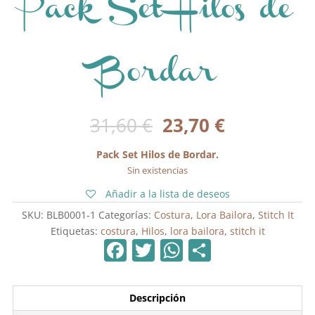
Pack Set Hilos de
Bordar
El
El
31,60
€
23,70
€
precio
precio
original
actual
Pack Set Hilos de Bordar.
era:
es:
Sin existencias
31,60 €.
23,70 €.
Añadir a la lista de deseos
SKU:
BLB0001-1
Categorías:
Costura
,
Lora Bailora
,
Stitch It
Etiquetas:
costura
,
Hilos
,
lora bailora
,
stitch it
F
T
W
C
a
w
h
o
c
itt
at
m
Descripción