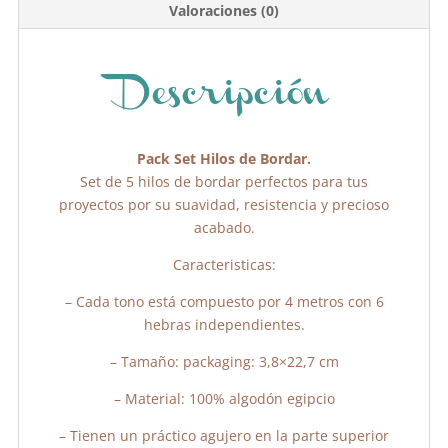
e
er
s
p
Valoraciones (0)
b
A
ar
o
p
tir
o
p
Descripción
k
Pack Set Hilos de Bordar.
Set de 5 hilos de bordar perfectos para tus
proyectos por su suavidad, resistencia y precioso
acabado.
Caracteristicas:
– Cada tono está compuesto por 4 metros con 6
hebras independientes.
– Tamaño: packaging: 3,8×22,7 cm
– Material: 100% algodón egipcio
– Tienen un práctico agujero en la parte superior