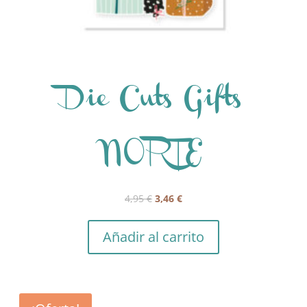
Die Cuts Gifts
NORTE
El
El
4,95
€
3,46
€
precio
precio
original
actual
Añadir al carrito
era:
es:
4,95 €.
3,46 €.