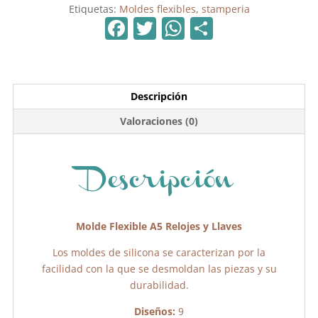
Etiquetas:
Moldes flexibles
,
stamperia
F
T
W
C
a
w
h
o
c
itt
at
m
e
er
s
p
Descripción
b
A
ar
Valoraciones (0)
o
p
tir
o
p
k
Descripción
Molde Flexible A5 Relojes y Llaves
Los moldes de silicona se caracterizan por la
facilidad con la que se desmoldan las piezas y su
durabilidad.
Diseños:
9