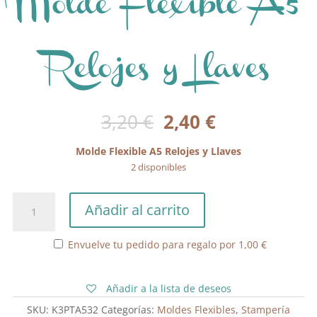
Molde Flexible A5
Relojes y Llaves
El
El
3,20
€
2,40
€
precio
precio
original
actual
Molde Flexible A5 Relojes y Llaves
era:
es:
2 disponibles
3,20 €.
2,40 €.
Molde
Añadir al carrito
Flexible
A5
Envuelve tu pedido para regalo por
1,00
€
Relojes
y
Llaves
Añadir a la lista de deseos
cantidad
SKU:
K3PTA532
Categorías:
Moldes Flexibles
,
Stampería