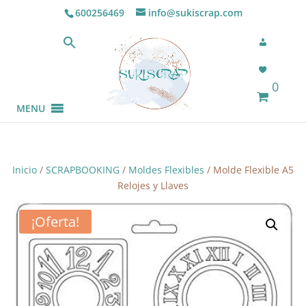
600256469
info@sukiscrap.com
0
MENU
Inicio
/
SCRAPBOOKING
/
Moldes Flexibles
/ Molde Flexible A5
Relojes y Llaves
¡Oferta!