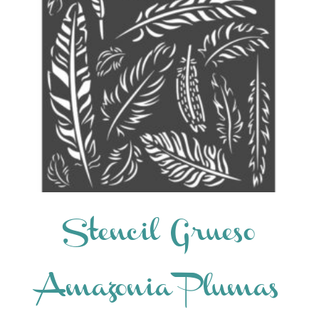
Stencil Grueso
Amazonia Plumas