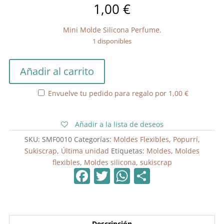
1,00
€
Mini Molde Silicona Perfume.
1 disponibles
Mini
Añadir al carrito
Molde
Silicona
Envuelve tu pedido para regalo por
1,00
€
Perfume
cantidad
Añadir a la lista de deseos
SKU:
SMF0010
Categorías:
Moldes Flexibles
,
Popurrí
,
Sukiscrap
,
Última unidad
Etiquetas:
Moldes
,
Moldes
flexibles
,
Moldes silicona
,
sukiscrap
F
T
W
C
a
w
h
o
c
itt
at
m
e
er
s
p
Descripción