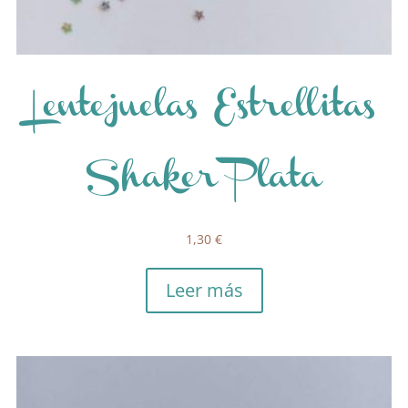
Lentejuelas Estrellitas
Shaker Plata
1,30
€
Leer más