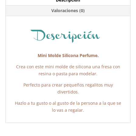
b
A
ar
Valoraciones (0)
o
p
tir
o
p
k
Descripción
Mini Molde Silicona Perfume.
Crea con este mini molde de silicona una fresa con
resina o pasta para modelar.
Perfecto para crear pequeños regalitos muy
divertidos.
Hazlo a tu gusto o al gusto de la persona a la que se
lo vas a regalar.