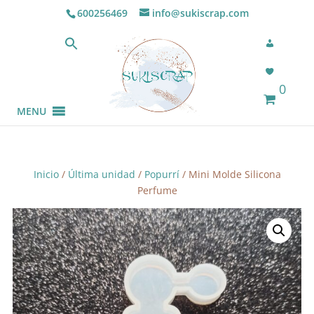
600256469
info@sukiscrap.com
0
MENU
Inicio
/
Última unidad
/
Popurrí
/ Mini Molde Silicona
Perfume